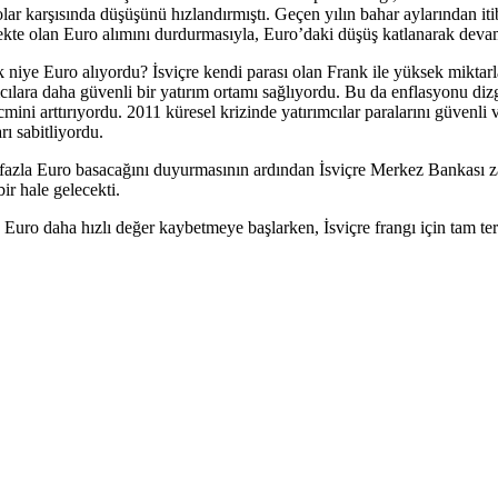
olar karşısında düşüşünü hızlandırmıştı. Geçen yılın bahar aylarından i
mekte olan Euro alımını durdurmasıyla, Euro’daki düşüş katlanarak dev
niye Euro alıyordu? İsviçre kendi parası olan Frank ile yüksek miktarl
lara daha güvenli bir yatırım ortamı sağlıyordu. Bu da enflasyonu dizgi
hacmini arttırıyordu. 2011 küresel krizinde yatırımcılar paralarını güven
rı sabitliyordu.
fazla Euro basacağını duyurmasının ardından İsviçre Merkez Bankası 
ir hale gelecekti.
uro daha hızlı değer kaybetmeye başlarken, İsviçre frangı için tam ters