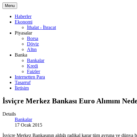
Menu
Haberler
Ekonomi
İthalat - İhracat
Piyasalar
Borsa
Döviz
Altın
Banka
Bankalar
Kredi
Faizler
Internetten Para
Tasarruf
İletişim
İsviçre Merkez Bankası Euro Alımını Ne
Details
Bankalar
17 Ocak 2015
İsviçre Merkez Bankasının aldığı radikal karar tüm avrupa ve dünya bo