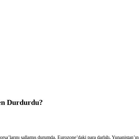
den Durdurdu?
rsa’larını sallamış durumda. Eurozone’daki para darlığı, Yunanistan’ın