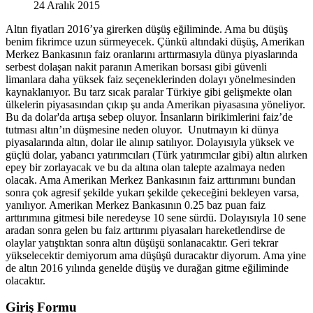
24 Aralık 2015
Altın fiyatları 2016’ya girerken düşüş eğiliminde. Ama bu düşüş
benim fikrimce uzun sürmeyecek. Çünkü altındaki düşüş, Amerikan
Merkez Bankasının faiz oranlarını arttırmasıyla dünya piyaslarında
serbest dolaşan nakit paranın Amerikan borsası gibi güvenli
limanlara daha yüksek faiz seçeneklerinden dolayı yönelmesinden
kaynaklanıyor. Bu tarz sıcak paralar Türkiye gibi gelişmekte olan
ülkelerin piyasasından çıkıp şu anda Amerikan piyasasına yöneliyor.
Bu da dolar'da artışa sebep oluyor. İnsanların birikimlerini faiz’de
tutması altın’ın düşmesine neden oluyor. Unutmayın ki dünya
piyasalarında altın, dolar ile alınıp satılıyor. Dolayısıyla yüksek ve
güçlü dolar, yabancı yatırımcıları (Türk yatırımcılar gibi) altın alırken
epey bir zorlayacak ve bu da altına olan talepte azalmaya neden
olacak. Ama Amerikan Merkez Bankasının faiz arttırımını bundan
sonra çok agresif şekilde yukarı şekilde çekeceğini bekleyen varsa,
yanılıyor. Amerikan Merkez Bankasının 0.25 baz puan faiz
arttırımına gitmesi bile neredeyse 10 sene sürdü. Dolayısıyla 10 sene
aradan sonra gelen bu faiz arttırımı piyasaları hareketlendirse de
olaylar yatıştıktan sonra altın düşüşü sonlanacaktır. Geri tekrar
yükselecektir demiyorum ama düşüşü duracaktır diyorum. Ama yine
de altın 2016 yılında genelde düşüş ve durağan gitme eğiliminde
olacaktır.
Giriş Formu