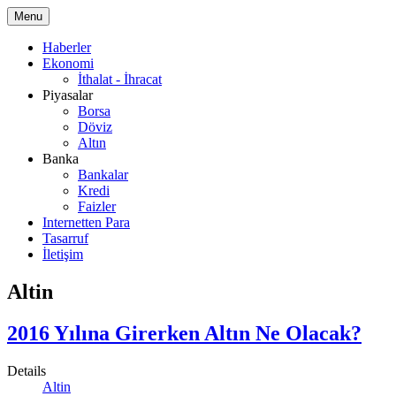
Menu
Haberler
Ekonomi
İthalat - İhracat
Piyasalar
Borsa
Döviz
Altın
Banka
Bankalar
Kredi
Faizler
Internetten Para
Tasarruf
İletişim
Altin
2016 Yılına Girerken Altın Ne Olacak?
Details
Altin