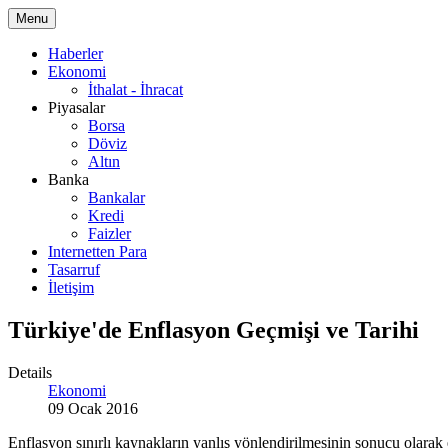
Menu
Haberler
Ekonomi
İthalat - İhracat
Piyasalar
Borsa
Döviz
Altın
Banka
Bankalar
Kredi
Faizler
Internetten Para
Tasarruf
İletişim
Türkiye'de Enflasyon Geçmişi ve Tarihi
Details
Ekonomi
09 Ocak 2016
Enflasyon sınırlı kaynakların yanlış yönlendirilmesinin sonucu olarak 