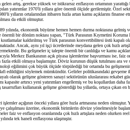
len artış, gerekse yüksek ve istikrarsız enflasyon ortamının yarattığı 
ılan yatırımlar 1970'li yıllara göre önemli ölçüde gerilemiştir. Özel se
1980'li yılların ortalarından itibaren hızla artan kamu açıklarını finanse
ması da etkili olmuştur.
1989 yılında, ekonomik büyüme hemen hemen durma noktasına gelmiş ve 1
eni ve önemli bir dönüm noktası yapan, "Türk Parasının Kıymetini Korum
sıtlamalar kaldırılmış ve Türk parasının konvertibilitesi üstü kapalı ol
aktadır. Ancak, aynı yıl işçi ücretlerinde meydana gelen çok hızlı artışl
ermektedir. Bu gelişmeler iç talepte önemli bir canlılığa ve kamu açıkla
cıyla Merkez Bankasının açık piyasa işlemlerine başvurması ise, faiz o
a fazla etkili olmaya başlamıştır. Döviz kurunun düşük tutulması ara ve 
oloji eğilimini çok büyük ölçüde törpülediği bir ortamda bu gelişmenin ol
a telafi edildiğini söylemek mümkündür. Gelirler politikasındaki gevşeme
 dayalı olarak gelişme gösteren sanayi sektörünün uluslararası rekabet g
 kapasite artırıcı yeni yatırımları engellemiş ve bu koşullardan daha fazl
tasarrufları kullanarak gelişme gösterdiği bu yıllarda, ortaya çıkan en 
ari işlemler açığının önceki yıllara göre hızla artmasına neden olmuştur
eye çalışılması üzerine, ekonomik birimlerin dövize yönelmesiyle başlamış
ler faiz ve enflasyon oranlarında çok hızlı artışlara neden olurken ree
yılında tek haneli enflasyona ulaşmıştır.