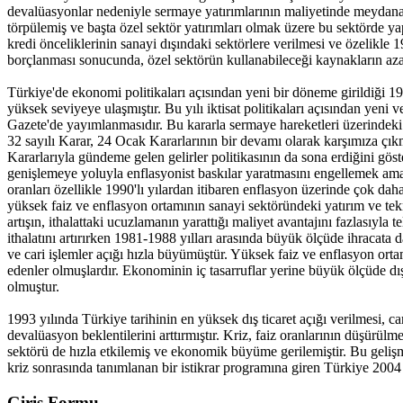
devalüasyonlar nedeniyle sermaye yatırımlarının maliyetinde meydana ge
törpülemiş ve başta özel sektör yatırımları olmak üzere bu sektörde yap
kredi önceliklerinin sanayi dışındaki sektörlere verilmesi ve özelikle 
borçlanması sonucunda, özel sektörün kullanabileceği kaynakların azal
Türkiye'de ekonomi politikaları açısından yeni bir döneme girildiği 
yüksek seviyeye ulaşmıştır. Bu yılı iktisat politikaları açısından y
Gazete'de yayımlanmasıdır. Bu kararla sermaye hareketleri üzerindeki kı
32 sayılı Karar, 24 Ocak Kararlarının bir devamı olarak karşımıza çıkm
Kararlarıyla gündeme gelen gelirler politikasının da sona erdiğini göst
genişlemeye yoluyla enflasyonist baskılar yaratmasını engellemek ama
oranları özellikle 1990'lı yılardan itibaren enflasyon üzerinde çok dah
yüksek faiz ve enflasyon ortamının sanayi sektöründeki yatırım ve tekn
artışın, ithalattaki ucuzlamanın yarattığı maliyet avantajını fazlasıyl
ithalatını artırırken 1981-1988 yılları arasında büyük ölçüde ihracata
ve cari işlemler açığı hızla büyümüştür. Yüksek faiz ve enflasyon ortamı
edenler olmuşlardır. Ekonominin iç tasarruflar yerine büyük ölçüde dış 
olmuştur.
1993 yılında Türkiye tarihinin en yüksek dış ticaret açığı verilmesi, c
devalüasyon beklentilerini arttırmıştır. Kriz, faiz oranlarının düşürülm
sektörü de hızla etkilemiş ve ekonomik büyüme gerilemiştir. Bu gelişme
kriz sonrasında tanımlanan bir istikrar programına giren Türkiye 2004 
Giriş Formu