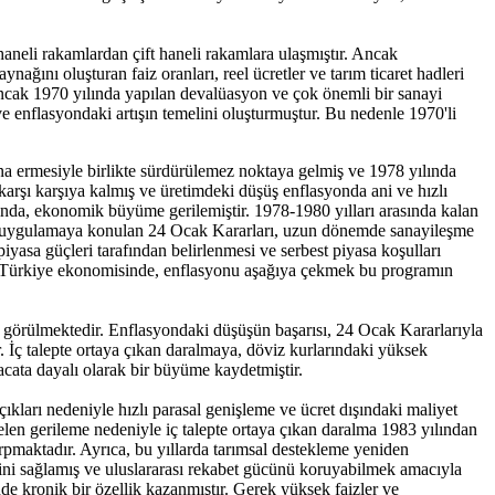
neli rakamlardan çift haneli rakamlara ulaşmıştır. Ancak
ağını oluşturan faiz oranları, reel ücretler ve tarım ticaret hadleri
Ancak 1970 yılında yapılan devalüasyon ve çok önemli bir sanayi
 ve enflasyondaki artışın temelini oluşturmuştur. Bu nedenle 1970'li
ona ermesiyle birlikte sürdürülemez noktaya gelmiş ve 1978 yılında
a karşı karşıya kalmış ve üretimdeki düşüş enflasyonda ani ve hızlı
mında, ekonomik büyüme gerilemiştir. 1978-1980 yılları arasında kalan
nda uygulamaya konulan 24 Ocak Kararları, uzun dönemde sanayileşme
iyasa güçleri tarafından belirlenmesi ve serbest piyasa koşulları
ren Türkiye ekonomisinde, enflasyonu aşağıya çekmek bu programın
i görülmektedir. Enflasyondaki düşüşün başarısı, 24 Ocak Kararlarıyla
dır. İç talepte ortaya çıkan daralmaya, döviz kurlarındaki yüksek
cata dayalı olarak bir büyüme kaydetmiştir.
kları nedeniyle hızlı parasal genişleme ve ücret dışındaki maliyet
len gerileme nedeniyle iç talepte ortaya çıkan daralma 1983 yılından
arpmaktadır. Ayrıca, bu yıllarda tarımsal destekleme yeniden
ini sağlamış ve uluslararası rekabet gücünü koruyabilmek amacıyla
nde kronik bir özellik kazanmıştır. Gerek yüksek faizler ve