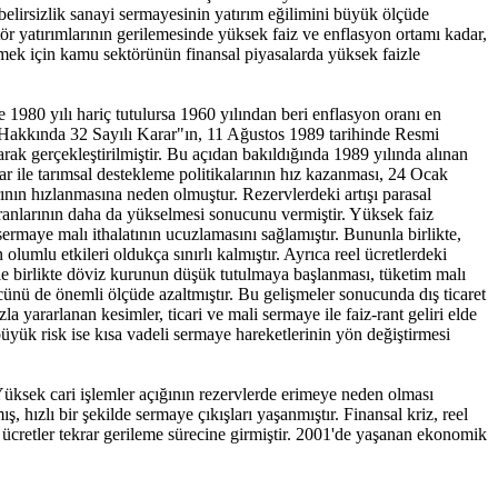
belirsizlik sanayi sermayesinin yatırım eğilimini büyük ölçüde
ktör yatırımlarının gerilemesinde yüksek faiz ve enflasyon ortamı kadar,
 etmek için kamu sektörünün finansal piyasalarda yüksek faizle
980 yılı hariç tutulursa 1960 yılından beri enflasyon oranı en
a Hakkında 32 Sayılı Karar"ın, 11 Ağustos 1989 tarihinde Resmi
arak gerçekleştirilmiştir. Bu açıdan bakıldığında 1989 yılında alınan
ar ile tarımsal destekleme politikalarının hız kazanması, 24 Ocak
rının hızlanmasına neden olmuştur. Rezervlerdeki artışı parasal
ranlarının daha da yükselmesi sonucunu vermiştir. Yüksek faiz
sermaye malı ithalatının ucuzlamasını sağlamıştır. Bununla birlikte,
umlu etkileri oldukça sınırlı kalmıştır. Ayrıca reel ücretlerdeki
 ile birlikte döviz kurunun düşük tutulmaya başlanması, tüketim malı
ücünü de önemli ölçüde azaltmıştır. Bu gelişmeler sonucunda dış ticaret
a yararlanan kesimler, ticari ve mali sermaye ile faiz-rant geliri elde
büyük risk ise kısa vadeli sermaye hareketlerinin yön değiştirmesi
. Yüksek cari işlemler açığının rezervlerde erimeye neden olması
, hızlı bir şekilde sermaye çıkışları yaşanmıştır. Finansal kriz, reel
l ücretler tekrar gerileme sürecine girmiştir. 2001'de yaşanan ekonomik