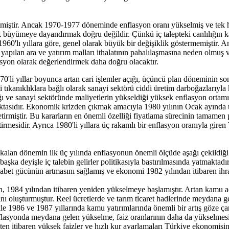
tmiştir. Ancak 1970-1977 döneminde enflasyon oranı yükselmiş ve tek ha
k büyümeye dayandırmak doğru değildir. Çünkü iç talepteki canlılığın kayn
60'lı yıllara göre, genel olarak büyük bir değişiklik göstermemiştir. 
sı, yapılan ara ve yatırım malları ithalatının pahalılaşmasına neden olmuş
lasyon olarak değerlendirmek daha doğru olacaktır.
70'li yıllar boyunca artan cari işlemler açığı, üçüncü plan döneminin s
ki tıkanıklıklara bağlı olarak sanayi sektörü ciddi üretim darboğazlarıyl
ştığı ve sanayi sektöründe maliyetlerin yükseldiği yüksek enflasyon orta
m noktasıdır. Ekonomik krizden çıkmak amacıyla 1980 yılının Ocak ayı
irmiştir. Bu kararların en önemli özelliği fiyatlama sürecinin tamamen p
rmesidir. Ayrıca 1980'li yıllara üç rakamlı bir enflasyon oranıyla gi
 kalan dönemin ilk üç yılında enflasyonun önemli ölçüde aşağı çekildiğ
r başka deyişle iç talebin gelirler politikasıyla bastırılmasında yatmakta
kabet gücünün artmasını sağlamış ve ekonomi 1982 yılından itibaren ihra
n, 1984 yılından itibaren yeniden yükselmeye başlamıştır. Artan kamu açı
 oluşturmuştur. Reel ücretlerde ve tarım ticaret hadlerinde meydana ge
kle 1986 ve 1987 yıllarında kamu yatırımlarında önemli bir artış göze ç
nflasyonda meydana gelen yükselme, faiz oranlarının daha da yükselmes
rihten itibaren yüksek faizler ve hızlı kur ayarlamaları Türkiye ekonomisi