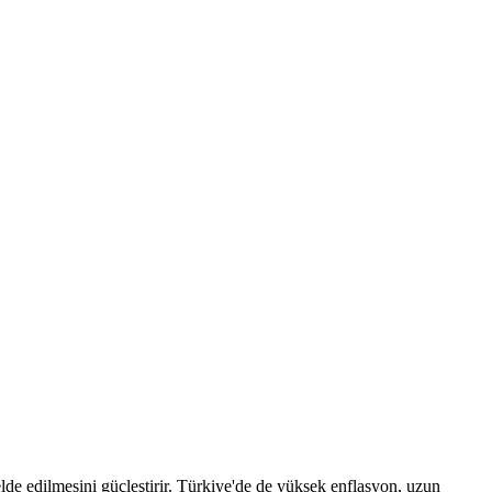
elde edilmesini güçleştirir. Türkiye'de de yüksek enflasyon, uzun