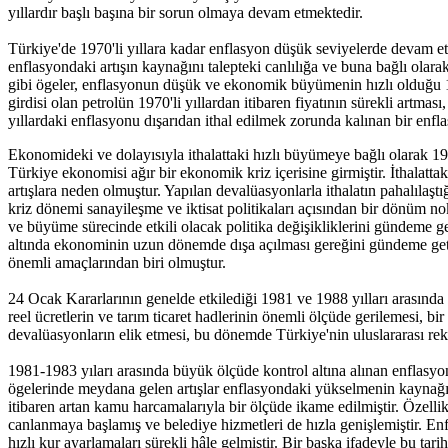
yıllardır başlı başına bir sorun olmaya devam etmektedir.
Türkiye'de 1970'li yıllara kadar enflasyon düşük seviyelerde devam e
enflasyondaki artışın kaynağını talepteki canlılığa ve buna bağlı olara
gibi ögeler, enflasyonun düşük ve ekonomik büyümenin hızlı olduğu 19
girdisi olan petrolün 1970'li yıllardan itibaren fiyatının sürekli artma
yıllardaki enflasyonu dışarıdan ithal edilmek zorunda kalınan bir enf
Ekonomideki ve dolayısıyla ithalattaki hızlı büyümeye bağlı olarak 19
Türkiye ekonomisi ağır bir ekonomik kriz içerisine girmiştir. İthalatta
artışlara neden olmuştur. Yapılan devalüasyonlarla ithalatın pahalıla
kriz dönemi sanayileşme ve iktisat politikaları açısından bir dönü
ve büyüme sürecinde etkili olacak politika değişikliklerini gündeme get
altında ekonominin uzun dönemde dışa açılması gereğini gündeme geti
önemli amaçlarından biri olmuştur.
24 Ocak Kararlarının genelde etkilediği 1981 ve 1988 yılları arasında
reel ücretlerin ve tarım ticaret hadlerinin önemli ölçüde gerilemesi, bi
devalüasyonların elik etmesi, bu dönemde Türkiye'nin uluslararası re
1981-1983 yıları arasında büyük ölçüde kontrol altına alınan enflasyo
ögelerinde meydana gelen artışlar enflasyondaki yükselmenin kaynağını
itibaren artan kamu harcamalarıyla bir ölçüde ikame edilmiştir. Özelli
canlanmaya başlamış ve belediye hizmetleri de hızla genişlemiştir. E
hızlı kur ayarlamaları sürekli hâle gelmiştir. Bir başka ifadeyle bu ta