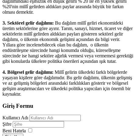
dağılımındaki eşitsizlik en düşük gelirli % 20 ile en yüksek gelirli
%20'nin millî gelirden aldıkları paylar arasında büyük bir farkın
olması demektir.
3. Sektörel gelir dağılımı:
Bu dağılım millî geliri ekonomideki
üretim sektörlerine göre ayırır. Tarım, sanayi, hizmet, ticaret ve diğer
sektörlerin millî gelirden aldıkları payları gösteren sektörel gelir
dağılımı, o ülkenin ekonomik gelişimi açısından da bilgi verir.
Yıllara göre incelenebilecek olan bu dağılım, o ülkenin
endüstrileşme sürecinde hangi konumda olduğu, küreselleşme
sürecinde ise hangi sektöre ağırlık vermesi veya vermemesi gerektiği
gibi konularda ülkelere politika önerileri açısından ışık tutar.
4. Bölgesel gelir dağılımı:
Millî gelirin ülkedeki farklı bölgelerde
yaşayan kişilere göre dağılımıdır. Bu gelir dağılımı, ülkenin gelişmiş
ve az gelişmiş bölgeleri arasındaki farklılıkları gösterir ve bölgesel
gelişim araştırmacıları ve ülkedeki politika yapıcıları için önemli bir
kaynaktır.
Giriş Formu
Kullanıcı Adı
Şifre
Beni Hatırla