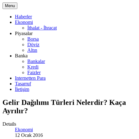
Menu
Haberler
Ekonomi
İthalat - İhracat
Piyasalar
Borsa
Döviz
Altın
Banka
Bankalar
Kredi
Faizler
Internetten Para
Tasarruf
İletişim
Gelir Dağılımı Türleri Nelerdir? Kaça
Ayrılır?
Details
Ekonomi
12 Ocak 2016