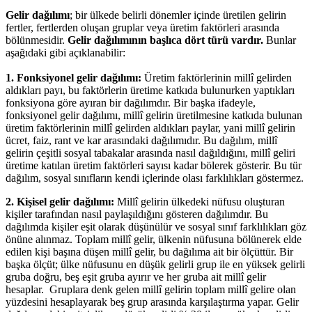
Gelir dağılımı
; bir ülkede belirli dönemler içinde üretilen gelirin
fertler, fertlerden oluşan gruplar veya üretim faktörleri arasında
bölünmesidir.
Gelir dağılımının başlıca dört türü vardır.
Bunlar
aşağıdaki gibi açıklanabilir:
1. Fonksiyonel gelir dağılımı:
Üretim faktörlerinin millî gelirden
aldıkları payı, bu faktörlerin üretime katkıda bulunurken yaptıkları
fonksiyona göre ayıran bir dağılımdır. Bir başka ifadeyle,
fonksiyonel gelir dağılımı, millî gelirin üretilmesine katkıda bulunan
üretim faktörlerinin millî gelirden aldıkları paylar, yani millî gelirin
ücret, faiz, rant ve kar arasındaki dağılımıdır. Bu dağılım, millî
gelirin çeşitli sosyal tabakalar arasında nasıl dağıldığını, millî geliri
üretime katılan üretim faktörleri sayısı kadar bölerek gösterir. Bu tür
dağılım, sosyal sınıfların kendi içlerinde olası farklılıkları göstermez.
2. Kişisel gelir dağılımı:
Millî gelirin ülkedeki nüfusu oluşturan
kişiler tarafından nasıl paylaşıldığını gösteren dağılımdır. Bu
dağılımda kişiler eşit olarak düşünülür ve sosyal sınıf farklılıkları göz
önüne alınmaz. Toplam millî gelir, ülkenin nüfusuna bölünerek elde
edilen kişi başına düşen millî gelir, bu dağılıma ait bir ölçüttür. Bir
başka ölçüt; ülke nüfusunu en düşük gelirli grup ile en yüksek gelirli
gruba doğru, beş eşit gruba ayırır ve her gruba ait millî gelir
hesaplar. Gruplara denk gelen millî gelirin toplam millî gelire olan
yüzdesini hesaplayarak beş grup arasında karşılaştırma yapar. Gelir