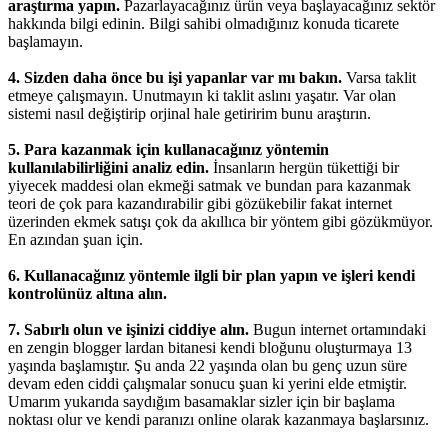
araştırma yapın.
Pazarlayacağınız ürün veya başlayacağınız sektör
hakkında bilgi edinin. Bilgi sahibi olmadığınız konuda ticarete
başlamayın.
4. Sizden daha önce bu işi yapanlar var mı bakın.
Varsa taklit
etmeye çalışmayın. Unutmayın ki taklit aslını yaşatır. Var olan
sistemi nasıl değiştirip orjinal hale getiririm bunu araştırın.
5. Para kazanmak için kullanacağınız yöntemin
kullanılabilirliğini analiz edin.
İnsanların hergün tükettiği bir
yiyecek maddesi olan ekmeği satmak ve bundan para kazanmak
teori de çok para kazandırabilir gibi gözükebilir fakat internet
üzerinden ekmek satışı çok da akıllıca bir yöntem gibi gözükmüyor.
En azından şuan için.
6. Kullanacağınız yöntemle ilgli bir plan yapın ve işleri kendi
kontrolünüz altına alın.
7. Sabırlı olun ve işinizi ciddiye alın.
Bugun internet ortamındaki
en zengin blogger lardan bitanesi kendi bloğunu oluşturmaya 13
yaşında başlamıştır. Şu anda 22 yaşında olan bu genç uzun süre
devam eden ciddi çalışmalar sonucu şuan ki yerini elde etmiştir.
Umarım yukarıda saydığım basamaklar sizler için bir başlama
noktası olur ve kendi paranızı online olarak kazanmaya başlarsınız.