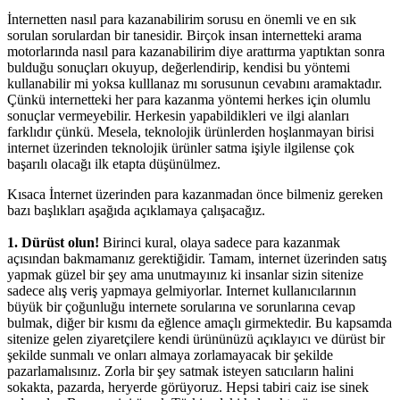
İnternetten nasıl para kazanabilirim sorusu en önemli ve en sık
sorulan sorulardan bir tanesidir. Birçok insan internetteki arama
motorlarında nasıl para kazanabilirim diye arattırma yaptıktan sonra
bulduğu sonuçları okuyup, değerlendirip, kendisi bu yöntemi
kullanabilir mi yoksa kulllanaz mı sorusunun cevabını aramaktadır.
Çünkü internetteki her para kazanma yöntemi herkes için olumlu
sonuçlar vermeyebilir. Herkesin yapabildikleri ve ilgi alanları
farklıdır çünkü. Mesela, teknolojik ürünlerden hoşlanmayan birisi
internet üzerinden teknolojik ürünler satma işiyle ilgilense çok
başarılı olacağı ilk etapta düşünülmez.
Kısaca İnternet üzerinden para kazanmadan önce bilmeniz gereken
bazı başlıkları aşağıda açıklamaya çalışacağız.
1. Dürüst olun!
Birinci kural, olaya sadece para kazanmak
açısından bakmamanız gerektiğidir. Tamam, internet üzerinden satış
yapmak güzel bir şey ama unutmayınız ki insanlar sizin sitenize
sadece alış veriş yapmaya gelmiyorlar. Internet kullanıcılarının
büyük bir çoğunluğu internete sorularına ve sorunlarına cevap
bulmak, diğer bir kısmı da eğlence amaçlı girmektedir. Bu kapsamda
sitenize gelen ziyaretçilere kendi ürününüzü açıklayıcı ve dürüst bir
şekilde sunmalı ve onları almaya zorlamayacak bir şekilde
pazarlamalısınız. Zorla bir şey satmak isteyen satıcıların halini
sokakta, pazarda, heryerde görüyoruz. Hepsi tabiri caiz ise sinek