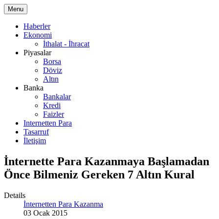
Menu
Haberler
Ekonomi
İthalat - İhracat
Piyasalar
Borsa
Döviz
Altın
Banka
Bankalar
Kredi
Faizler
Internetten Para
Tasarruf
İletişim
İnternette Para Kazanmaya Başlamadan
Önce Bilmeniz Gereken 7 Altın Kural
Details
İnternetten Para Kazanma
03 Ocak 2015