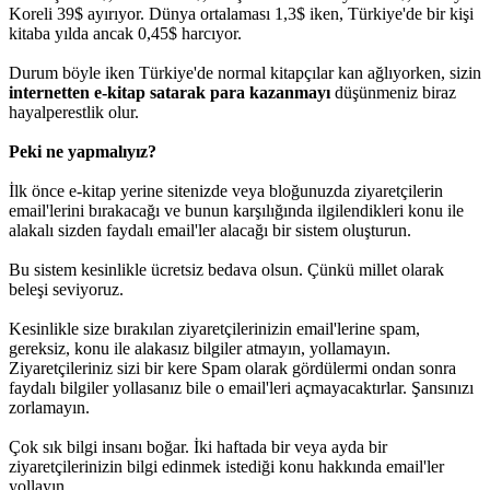
Koreli 39$ ayırıyor. Dünya ortalaması 1,3$ iken, Türkiye'de bir kişi
kitaba yılda ancak 0,45$ harcıyor.
Durum böyle iken Türkiye'de normal kitapçılar kan ağlıyorken, sizin
internetten e-kitap satarak para kazanmayı
düşünmeniz biraz
hayalperestlik olur.
Peki ne yapmalıyız?
İlk önce e-kitap yerine sitenizde veya bloğunuzda ziyaretçilerin
email'lerini bırakacağı ve bunun karşılığında ilgilendikleri konu ile
alakalı sizden faydalı email'ler alacağı bir sistem oluşturun.
Bu sistem kesinlikle ücretsiz bedava olsun. Çünkü millet olarak
beleşi seviyoruz.
Kesinlikle size bırakılan ziyaretçilerinizin email'lerine spam,
gereksiz, konu ile alakasız bilgiler atmayın, yollamayın.
Ziyaretçileriniz sizi bir kere Spam olarak gördülermi ondan sonra
faydalı bilgiler yollasanız bile o email'leri açmayacaktırlar. Şansınızı
zorlamayın.
Çok sık bilgi insanı boğar. İki haftada bir veya ayda bir
ziyaretçilerinizin bilgi edinmek istediği konu hakkında email'ler
yollayın.