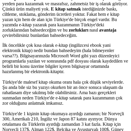
yerden para kazanmak ve masrafsız, zahmetsiz bir iş olarak görüyor.
Çünkü ürün maliyeti yok.
E kitap satmak
istediğinizde baskı,
ciltleme, stoklama, gönderim ücretleri yoktur. Fakat hem e kitap
yazan için hem de alan için Türkiye'de birçok engel vardır. Bu
yazımda e-kitap yazarak para kazanmanın Türkiye'deki
zorluklarından bahsedeceğim ve bu
zorlukları
nasıl
avantaja
çevirebilirsiniz bunlardan bahsedeceğim.
İlk öncelikle çok kısa olarak e-kitap (ingilizcesi ebook yani
elektronik kitap) nedir bundan bahsedeyim (hala bilmeyenler
varsa??). Bilgisayarınızda Microsoft Word gibi yazı düzenleyici
programlarla yazılan ve sonrasında pdf dosyası olarak kaydedilen ve
belirli bir konu üzerine bilgiler içeren bilgisayar ortamında
hazırlanmış bir elektronik-kitaptır.
Türkiye'de malesef kitap okuma oranı hala çok düşük seviyelerde.
Şu anda bile siz bu yazıyı okurken bir an önce sonuca ulaşsam da
rahatlasam diye sıkılmış bile olabilirsiniz. Ama bazı gerçekleri
sunmadan neden Türkiye'de e-kitap satarak para kazanmanın çok
zor olduğunu anlatmak imkansız.
Türkiye'de 1 kişinin kitap okumaya ayırdığı zamanın; bir Norveçli
300, Amerikalı 210, İngiliz ve Japon 87 katını ayırıyor. Dünya
ortalaması da Türklerin ayırdığı zamandan 3 kat fazla. Kitap için
Norveçli 137$, Alman 122$, Belçika ve Avusturyalı 100$, Güney