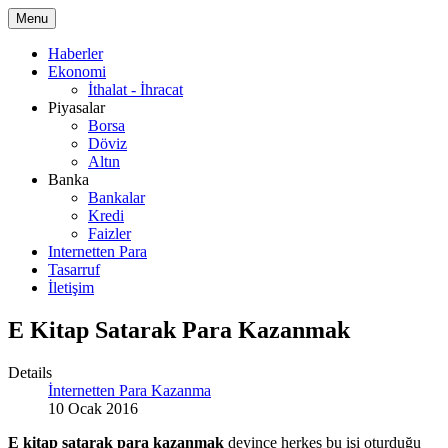
Menu
Haberler
Ekonomi
İthalat - İhracat
Piyasalar
Borsa
Döviz
Altın
Banka
Bankalar
Kredi
Faizler
Internetten Para
Tasarruf
İletişim
E Kitap Satarak Para Kazanmak
Details
İnternetten Para Kazanma
10 Ocak 2016
E kitap satarak para kazanmak
deyince herkes bu işi oturduğu