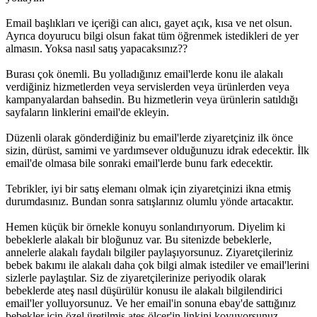
Email başlıkları ve içeriği can alıcı, gayet açık, kısa ve net olsun.
Ayrıca doyurucu bilgi olsun fakat tüm öğrenmek istedikleri de yer
almasın. Yoksa nasıl satış yapacaksınız??
Burası çok önemli. Bu yolladığınız email'lerde konu ile alakalı
verdiğiniz hizmetlerden veya servislerden veya ürünlerden veya
kampanyalardan bahsedin. Bu hizmetlerin veya ürünlerin satıldığı
sayfaların linklerini email'de ekleyin.
Düzenli olarak gönderdiğiniz bu email'lerde ziyaretçiniz ilk önce
sizin, dürüst, samimi ve yardımsever olduğunuzu idrak edecektir. İlk
email'de olmasa bile sonraki email'lerde bunu fark edecektir.
Tebrikler, iyi bir satış elemanı olmak için ziyaretçinizi ikna etmiş
durumdasınız. Bundan sonra satışlarınız olumlu yönde artacaktır.
Hemen küçük bir örnekle konuyu sonlandırıyorum. Diyelim ki
bebeklerle alakalı bir bloğunuz var. Bu sitenizde bebeklerle,
annelerle alakalı faydalı bilgiler paylaşıyorsunuz. Ziyaretçileriniz
bebek bakımı ile alakalı daha çok bilgi almak istediler ve email'lerini
sizlerle paylaştılar. Siz de ziyaretçilerinize periyodik olarak
bebeklerde ateş nasıl düşürülür konusu ile alakalı bilgilendirici
email'ler yolluyorsunuz. Ve her email'in sonuna ebay'de sattığınız
bebekler için özel üretilmiş ateş ölçer'in linkini koyuyorsunuz.