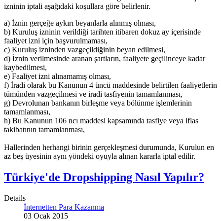
izninin iptali aşağıdaki koşullara göre belirlenir.
a) İznin gerçeğe aykırı beyanlarla alınmış olması,
b) Kuruluş izninin verildiği tarihten itibaren dokuz ay içerisinde
faaliyet izni için başvurulmaması,
c) Kuruluş izninden vazgeçildiğinin beyan edilmesi,
d) İznin verilmesinde aranan şartların, faaliyete geçilinceye kadar
kaybedilmesi,
e) Faaliyet izni alınamamış olması,
f) İradi olarak bu Kanunun 4 üncü maddesinde belirtilen faaliyetlerin
tümünden vazgeçilmesi ve iradi tasfiyenin tamamlanması,
g) Devrolunan bankanın birleşme veya bölünme işlemlerinin
tamamlanması,
h) Bu Kanunun 106 ncı maddesi kapsamında tasfiye veya iflas
takibatının tamamlanması,
Hallerinden herhangi birinin gerçekleşmesi durumunda, Kurulun en
az beş üyesinin aynı yöndeki oyuyla alınan kararla iptal edilir.
Türkiye'de Dropshipping Nasıl Yapılır?
Details
İnternetten Para Kazanma
03 Ocak 2015