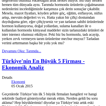
değerlerini olumsuz etkilediğini artık herkes biliyor. Bu olay hemen
hemen tüm dünyada aynı. Tarımda hormonlu ürünlerin çoğalmasının
nedenlerini incelediğimizde karşımıza çok derin sonuçlar çıkabilir.
Mesela, mazot fiyatları, köyden şehire göç, eğitim, enflasyon, nüfus
artışı, mevsim değerleri vs vs. Hatta yakın bir çiftçi dostumdan
duyduğuma göre, eğer çiftçiyseniz ve yan tarlanın sahibi ürünlerinde
hormon kullanıyorsa, doğal yollardan, sulama kanalları ile o
kullanılan hormonlu kimyasal maddeler sizin tarlanızdaki ürünleri de
ister istemez olumsuz etkiliyor. Peki biz bu hormonlu, tadı acayip,
yerken zevk vermeyen tarım ürünlerine mecbur muyuz? Tarladan
verimi arttırmanın başka bir yolu yok mu?
Devamını Oku: Tarımda...
Türkiye'nin En Büyük 5 Firması -
Ekonomik Analiz
Details
Ekonomi
05 Ocak 2015
Geçenlerde Türkiye’nin ilk 5 büyük firmaları hangileri ve hangi
sektörde faaliyet gösteriyorlar merak ettim. Nerden geldi bu soru
aklıma? Hep büyüklerimiz! diyorlar ya Türkiye’miz artık eski