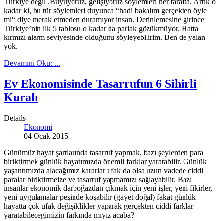
Türkiye değil .Büyüyoruz, gelişiyoruz söylemleri her tarafta. Artık o
kadar ki, bu tür söylemleri duyunca “hadi bakalım gerçekten öyle
mi“ diye merak etmeden duramıyor insan. Derinlemesine girince
Türkiye’nin ilk 5 tablosu o kadar da parlak gözükmüyor. Hatta
kırmızı alarm seviyesinde olduğunu söyleyebilirim. Ben de yalan
yok.
Devamını Oku: ...
Ev Ekonomisinde Tasarrufun 6 Sihirli
Kuralı
Details
Ekonomi
04 Ocak 2015
Günümüz hayat şartlarında tasarruf yapmak, bazı şeylerden para
biriktirmek günlük hayatımızda önemli farklar yaratabilir. Günlük
yaşantımızda alacağımız kararlar ufak da olsa uzun vadede ciddi
paralar biriktirmeize ve tasarruf yapmamızı sağlayabilir. Bazı
insanlar ekonomik darboğazdan çıkmak için yeni işler, yeni fikirler,
yeni uygulamalar peşinde koşabilir (gayet doğal) fakat günlük
hayatta çok ufak değişiklikler yaparak gerçekten ciddi farklar
yaratabilecegimizin farkında mıyız acaba?