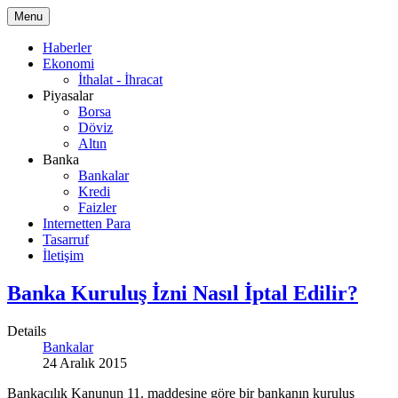
Menu
Haberler
Ekonomi
İthalat - İhracat
Piyasalar
Borsa
Döviz
Altın
Banka
Bankalar
Kredi
Faizler
Internetten Para
Tasarruf
İletişim
Banka Kuruluş İzni Nasıl İptal Edilir?
Details
Bankalar
24 Aralık 2015
Bankacılık Kanunun 11. maddesine göre bir bankanın kuruluş