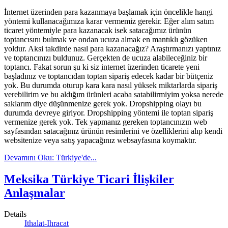
İnternet üzerinden para kazanmaya başlamak için öncelikle hangi
yöntemi kullanacağımıza karar vermemiz gerekir. Eğer alım satım
ticaret yöntemiyle para kazanacak isek satacağımız ürünün
toptancısını bulmak ve ondan ucuza almak en mantıklı gözüken
yoldur. Aksi takdirde nasıl para kazanacağız? Araştırmanızı yaptınız
ve toptancınızı buldunuz. Gerçekten de ucuza alabileceğiniz bir
toptancı. Fakat sorun şu ki siz internet üzerinden ticarete yeni
başladınız ve toptancıdan toptan sipariş edecek kadar bir bütçeniz
yok. Bu durumda oturup kara kara nasıl yüksek miktarlarda sipariş
verebilirim ve bu aldığım ürünleri acaba satabilirmiyim yoksa nerede
saklarım diye düşünmenize gerek yok. Dropshipping olayı bu
durumda devreye giriyor. Dropshipping yöntemi ile toptan sipariş
vermenize gerek yok. Tek yapmanız gereken toptancınızın web
sayfasından satacağınız ürünün resimlerini ve özelliklerini alıp kendi
websitenize veya satış yapacağınız websayfasına koymaktır.
Devamını Oku: Türkiye'de...
Meksika Türkiye Ticari İlişkiler
Anlaşmalar
Details
Ithalat-Ihracat