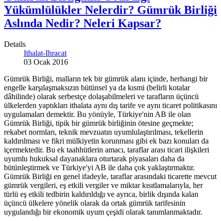
Yükümlülükler Nelerdir? Gümrük Birliği
Aslında Nedir? Neleri Kapsar?
Details
Ithalat-Ihracat
03 Ocak 2016
Gümrük Birliği, malların tek bir gümrük alanı içinde, herhangi bir
engelle karşılaşmaksızın bütünsel ya da kısmi (belirli kotalar
dâhilinde) olarak serbestçe dolaşabilmeleri ve tarafların üçüncü
ülkelerden yaptıkları ithalata aynı dış tarife ve aynı ticaret politikasını
uygulamaları demektir. Bu yönüyle, Türkiye'nin AB ile olan
Gümrük Birliği, tipik bir gümrük birliğinin ötesine geçmekte;
rekabet normları, teknik mevzuatın uyumlulaştırılması, tekellerin
kaldırılması ve fikri mülkiyetin korunması gibi ek bazı konuları da
içermektedir. Bu ek taahhütlerin amacı, taraflar arası ticari ilişkileri
uyumlu hukuksal dayanaklara oturtarak piyasaları daha da
bütünleştirmek ve Türkiye'yi AB ile daha çok yaklaştırmaktır.
Gümrük Birliği en genel ifadeyle, taraflar arasındaki ticarette mevcut
gümrük vergileri, eş etkili vergiler ve miktar kısıtlamalarıyla, her
türlü eş etkili tedbirin kaldırıldığı ve ayrıca, birlik dışında kalan
üçüncü ülkelere yönelik olarak da ortak gümrük tarifesinin
uygulandığı bir ekonomik uyum çeşidi olarak tanımlanmaktadır.